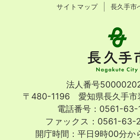
サイトマップ
長久手市
長
久
手
市
Nagakute
法人番号50000202
City
〒480-1196 愛知県長久手
電話番号：0561-63-1
ファックス：0561-63-
開庁時間：平日9時00分から