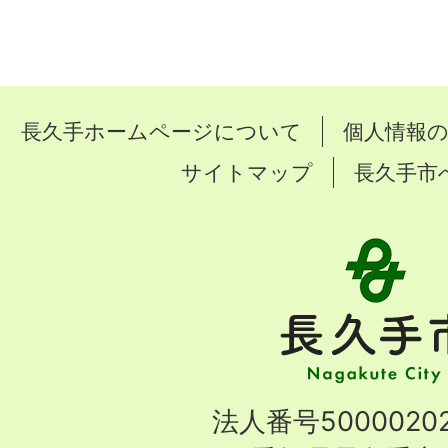
長久手ホームページについて
個人情報
サイトマップ
長久手市
長
久
手
市
Nagakute
法人番号50000202
City