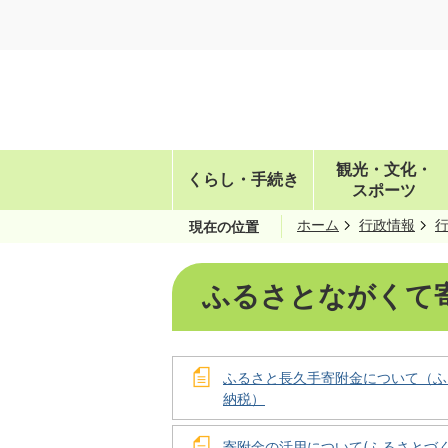
観光・文化・
くらし・手続き
スポーツ
ホーム
行政情報
現在の位置
ふるさとながくて
ふるさと長久手寄附金について（ふ
納税）
寄附金の活用について(ふるさとづ