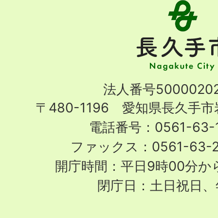
長
久
手
市
Nagakute
法人番号50000202
City
〒480-1196 愛知県長久手
電話番号：0561-63-1
ファックス：0561-63-
開庁時間：平日9時00分から
閉庁日：土日祝日、