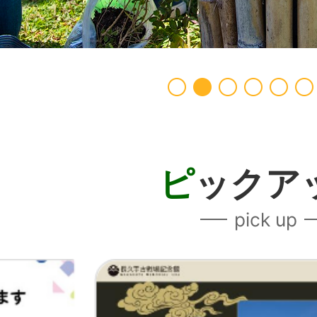
を停止
ピ
ックア
pick up
3
枚