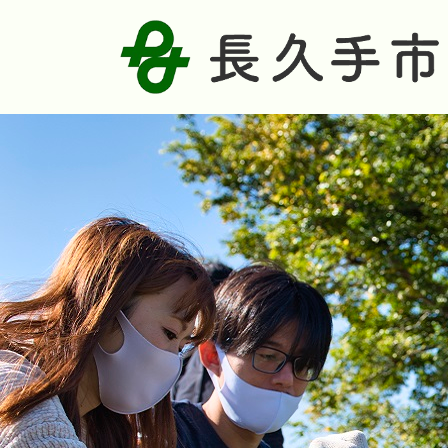
3
枚
目
の
ス
ラ
イ
ド