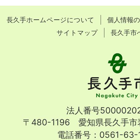
長久手ホームページについて
個人情報
サイトマップ
長久手市
長
久
手
市
Nagakute
法人番号50000202
City
〒480-1196 愛知県長久手
電話番号：0561-63-1