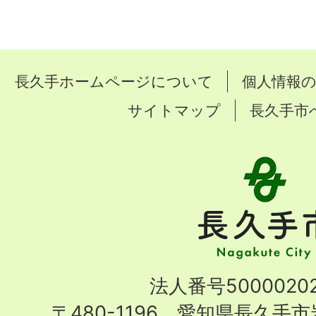
長久手ホームページについて
個人情報
サイトマップ
長久手市
長
久
手
市
Nagakute
法人番号50000202
City
〒480-1196 愛知県長久手