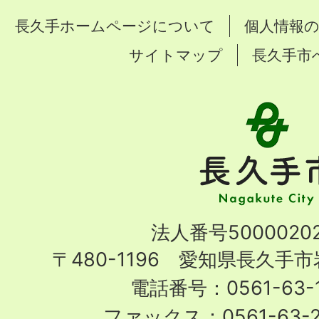
長久手ホームページについて
個人情報
サイトマップ
長久手市
長
久
手
市
Nagakute
法人番号50000202
City
〒480-1196 愛知県長久手
電話番号：0561-63-1
ファックス：0561-63-