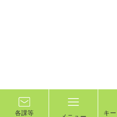
各課等
キー
メニュー