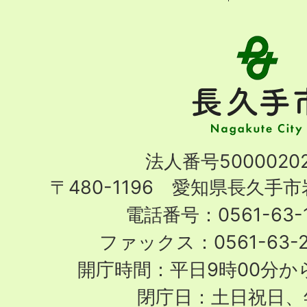
長
久
手
市
Nagakute
法人番号50000202
City
〒480-1196 愛知県長久手
電話番号：0561-63-1
ファックス：0561-63-
開庁時間：平日9時00分から
閉庁日：土日祝日、