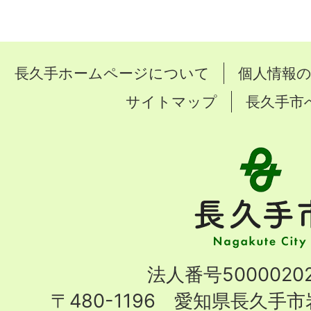
長久手ホームページについて
個人情報
サイトマップ
長久手市
長
久
手
市
Nagakute
法人番号50000202
City
〒480-1196 愛知県長久手