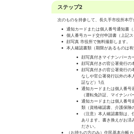
ステップ2
次のものを持参して、長久手市役所本庁
通知カードまたは個人番号通知書（
個人番号カード交付申請書（上記ス
顔写真 市役所で無料撮影します。
本人確認書類（期限があるものは有
顔写真付きマイナンバーカ
顔写真付きの官公署発行の
顔写真付きの官公署発行の
なしや官公署発行以外の本
証など）1点
通知カードまたは個人番号
（運転免許証、マイナンバ
通知カードまたは個人番号
類（資格確認書、介護保険
（注意）本人確認書類は、
あります。書き換えがお済
ださい。
（お持ちの方のみ）住民基本台帳カ