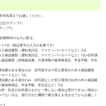
舎市民課までお越しください。
上記ステップ1）
テップ1）
効期限内のものに限る）
ード1点（暗証番号の入力が必要です）
本人確認書類（運転免許証、マイナンバーカードなど）2点
本人確認書類（運転免許証、マイナンバーカードなど）1点+顔写真
人確認書類（資格確認書、介護保険の被保険者証、年金手帳、学生
通知書がある場合のみ、顔写真付きの官公署発行の本人確認書類
ーカードなど）1点
通知書がある場合のみ、顔写真なしや官公署発行以外の本人確認書
の被保険者証、年金手帳、学生証など）2点
住所・氏名が住民票のものと一致しない場合は受付できない場合が
みでない方は、発行された機関で書き換えを済ませてからお越しく
ード