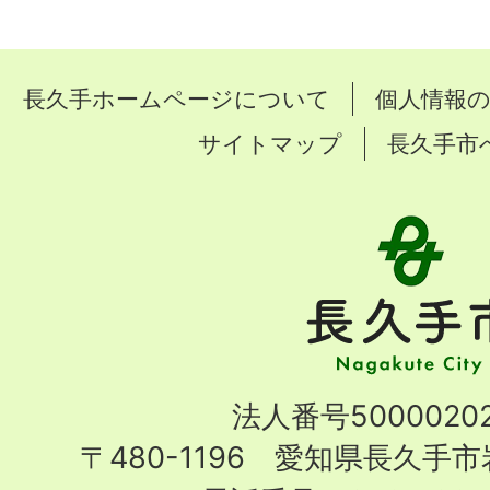
長久手ホームページについて
個人情報
サイトマップ
長久手市
長
久
手
市
Nagakute
法人番号50000202
City
〒480-1196 愛知県長久手