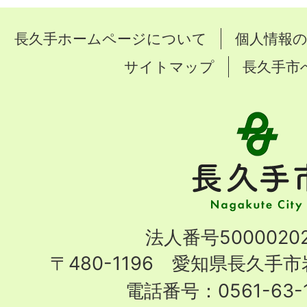
長久手ホームページについて
個人情報
サイトマップ
長久手市
長
久
手
市
Nagakute
法人番号50000202
City
〒480-1196 愛知県長久手
電話番号：0561-63-1