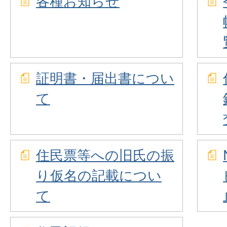
各種お知らせ
証明書・届出書につい
て
住⺠票等への旧⽒の振
り仮名の記載につい
て