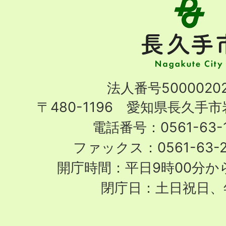
長
久
手
市
Nagakute
法人番号50000202
City
〒480-1196 愛知県長久手
電話番号：0561-63-1
ファックス：0561-63-
開庁時間：平日9時00分から
閉庁日：土日祝日、