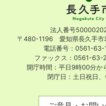
手
市
Nagakute
法人番号50000202
City
〒480-1196 愛知県長久手
電話番号：0561-63-1
ファックス：0561-63-
開庁時間：平日9時00分から
閉庁日：土日祝日、
ご意見・お問い