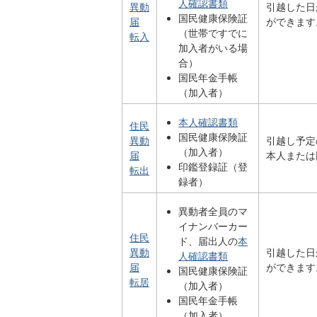
人確認書類
異動
引越した日
国民健康保険証
届
ができます
（世帯ですでに
転入
加入者がいる場
合）
国民年金手帳
（加入者）
本人確認書類
住民
国民健康保険証
異動
引越し予定
（加入者）
届
本人または
印鑑登録証（登
転出
録者）
異動者全員のマ
イナンバーカー
住民
ド、届出人の
本
異動
引越した日
人確認書類
届
ができます
国民健康保険証
転居
（加入者）
国民年金手帳
（加入者）