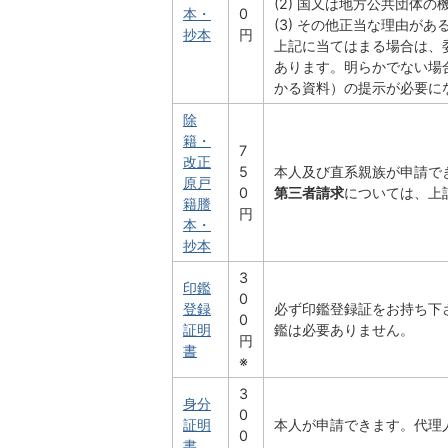
(2) 国又は地方公共団体
本・
0
(3) その他正当な理由があ
抄本
円
上記に当てはまる場合は、
あります。明らかでない場
かる資料）の提示が必要に
除
籍・
7
改正
5
本人及び直系親族が申請で
原戸
0
第三者請求
については、上
籍謄
円
本・
抄本
3
印鑑
0
登録
必ず印鑑登録証をお持ち下
0
証明
鑑は必要ありません。
円
書
※
3
身分
0
証明
本人が申請できます。代理
0
書