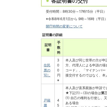
各証明書の交付
受付時間：8時30分～17時15分（平日）
※令和8年6月1日から 9時～16時（平日
開庁時間の変更について
証明書の詳細
手
証明
数
書
料
3
本人及び同じ世帯の方が申
住民
0
方、代理人による申請の場
票の
0
コード」、「マイナンバー
写し
円
接交付するのではなく、本
※
本人及び直系親族が申請で
★下記(1)～(3)の場合は
第
(1) 自己の権利を行使し
戸籍
4
ある場合
謄
5