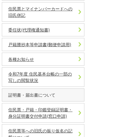
住民票とマイナンバーカードへの
旧氏併記
委任状(代理権通知書)
戸籍謄抄本等申請書(郵便申請用)
各種お知らせ
令和7年度 住民基本台帳の一部の
写しの閲覧状況
証明書・届出書について
住民票・戸籍・印鑑登録証明書・
身分証明書交付申請(窓口申請)
住⺠票等への旧⽒の振り仮名の記