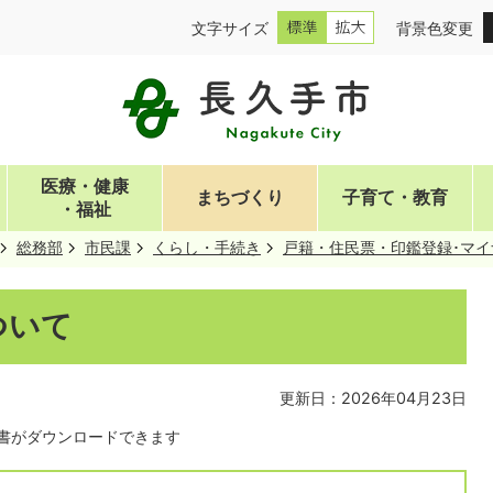
文字サイズ
背景色変更
医療・健康
まちづくり
子育て・教育
・福祉
総務部
市民課
くらし・手続き
戸籍・住民票・印鑑登録･マイ
ついて
更新日：2026年04月23日
書がダウンロードできます