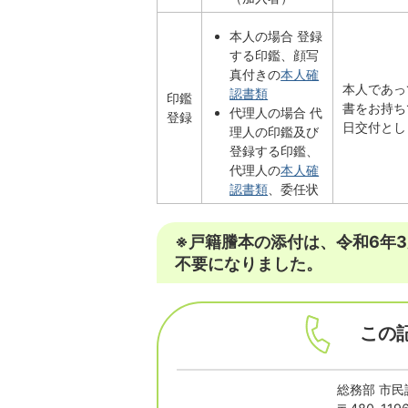
本人の場合 登録
する印鑑、顔写
真付きの
本人確
本人であっ
認書類
印鑑
書をお持ち
代理人の場合 代
登録
日交付とし
理人の印鑑及び
登録する印鑑、
代理人の
本人確
認書類
、委任状
※戸籍謄本の添付は、令和6年
不要になりました。
この
総務部 市民