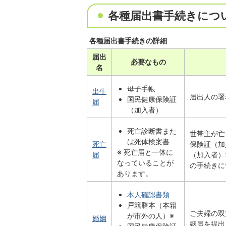
各種届出書手続きにつ
各種届出書手続きの詳細
届出
必要なもの
名
母子手帳
出生
届出人の署
国民健康保険証
届
（加入者）
死亡診断書また
世帯主が亡
は死体検案書
死亡
保険証（加
※ 死亡届と一体に
届
（加入者）
なっていることが
の手続きに
あります。
本人確認書類
戸籍謄本（本籍
ご夫婦の双
が市外の人）※
婚姻
姻届を提出