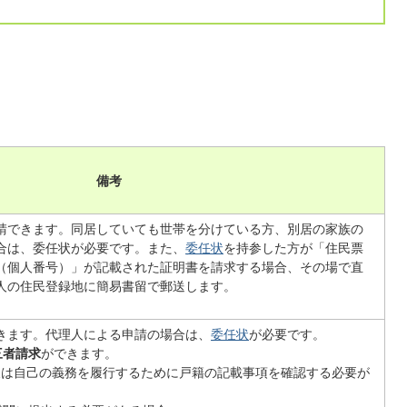
）
備考
請できます。同居していても世帯を分けている方、別居の家族の
合は、委任状が必要です。また、
委任状
を持参した方が「住民票
（個人番号）」が記載された証明書を請求する場合、その場で直
人の住民登録地に簡易書留で郵送します。
きます。代理人による申請の場合は、
委任状
が必要です。
三者請求
ができます。
、又は自己の義務を履行するために戸籍の記載事項を確認する必要が