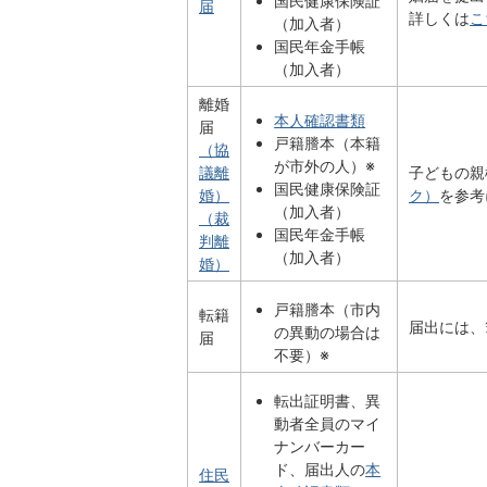
国民健康保険証
届
詳しくは
こ
（加入者）
国民年金手帳
（加入者）
離婚
本人確認書類
届
戸籍謄本（本籍
（協
が市外の人）※
議離
子どもの親
国民健康保険証
婚）
ク）
を参考
（加入者）
（裁
国民年金手帳
判離
（加入者）
婚）
戸籍謄本（市内
転籍
届出には、
の異動の場合は
届
不要）※
転出証明書、異
動者全員のマイ
ナンバーカー
ド、届出人の
本
住民