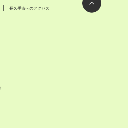
長久手市へのアクセス
ページの先
頭へ
始