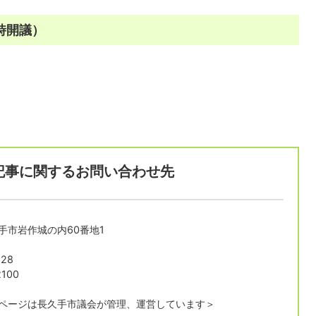
0時開議）
記事に関するお問い合わせ先
長久手市岩作城の内60番地1
28
100
ページは長久手市議会が管理、運営しています＞