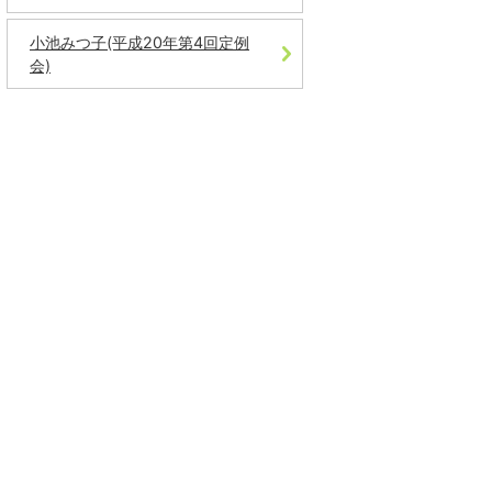
小池みつ子(平成20年第4回定例
会)