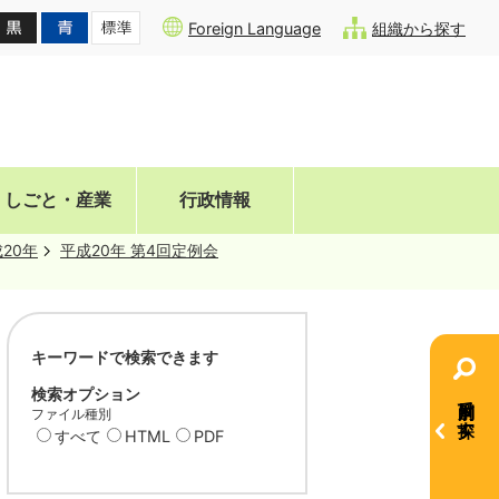
Foreign Language
組織から探す
しごと・産業
行政情報
20年
平成20年 第4回定例会
キーワードで検索できます
検索オプション
目的別で探す
ファイル種別
すべて
HTML
PDF