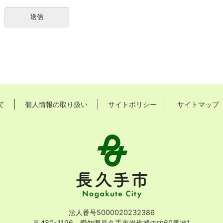
て
個人情報の取り扱い
サイトポリシー
サイトマップ
長
久
手
市
Nagakute
City
法人番号5000020232386
〒480-1196 愛知県長久手市岩作城の内60番地1