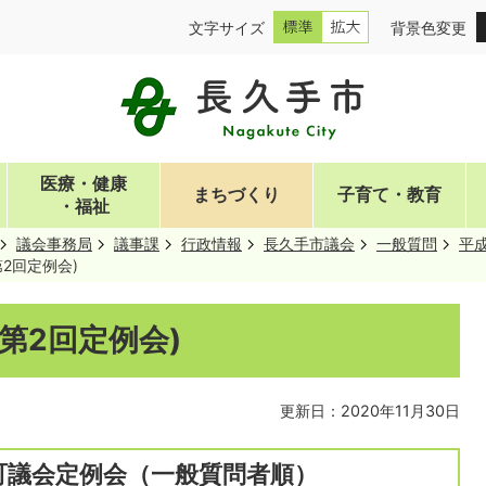
文字サイズ
背景色変更
医療・健康
まちづくり
子育て・教育
・福祉
議会事務局
議事課
行政情報
長久手市議会
一般質問
平成
第2回定例会)
第2回定例会)
更新日：2020年11月30日
町議会定例会（一般質問者順）