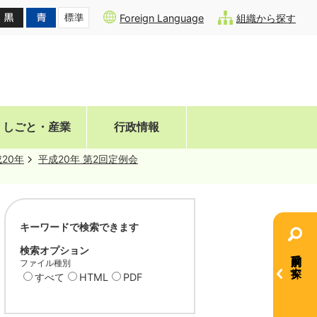
Foreign Language
組織から探す
しごと・産業
行政情報
20年
平成20年 第2回定例会
キーワードで検索できます
検索オプション
目的別で探す
ファイル種別
すべて
HTML
PDF