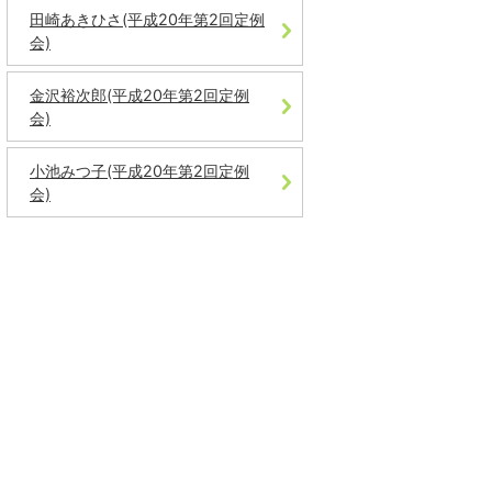
田崎あきひさ(平成20年第2回定例
会)
金沢裕次郎(平成20年第2回定例
会)
小池みつ子(平成20年第2回定例
会)