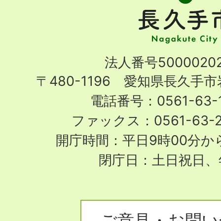
手
市
Nagakute
法人番号50000202
City
〒480-1196 愛知県長久手
電話番号：0561-63-1
ファックス：0561-63-
開庁時間：平日9時00分から
閉庁日：土日祝日、
ご意見・お問い