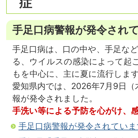
症​
手足口病警報が発令され
⼿⾜⼝病は、⼝の中や、⼿⾜な
る、ウイルスの感染によって起
もを中⼼に、主に夏に流⾏しま
愛知県内では、2026年7⽉9⽇
報が発令されました。
⼿洗い等による予防を⼼がけ、
手足口病警報が発令されていま