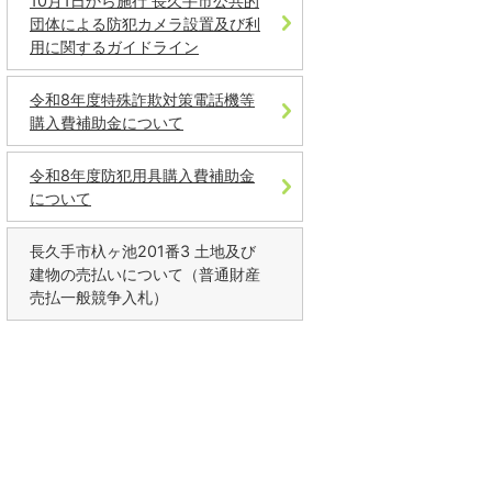
10月1日から施行 長久手市公共的
団体による防犯カメラ設置及び利
用に関するガイドライン
令和8年度特殊詐欺対策電話機等
購入費補助金について
令和8年度防犯用具購入費補助金
について
長久手市杁ヶ池201番3 土地及び
建物の売払いについて（普通財産
売払一般競争入札）