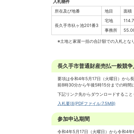
入札物件
所在及び地番
地目
面積
宅地
114
長久手市杁ヶ池201番3
事務所
55.
※土地と家屋一括の合計額での入札とな
長久手市普通財産売払一般競争
要項は令和4年5月17日（火曜日）から
前8時30分から午後5時15分までの時
下記リンク先からダウンロードすること
入札要項(PDFファイル:7.5MB)
参加申込期間
令和4年5月17日（火曜日）から令和4年