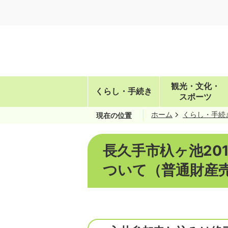
観光・文化・
くらし・手続き
スポーツ
ホーム
くらし・手続
現在の位置
長久手市杁ヶ池20
ついて（普通財産