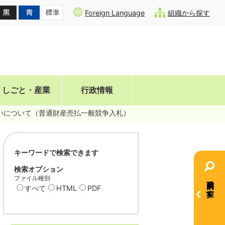
Foreign Language
組織から探す
しごと・産業
行政情報
払いについて（普通財産売払一般競争入札）
キーワードで検索できます
検索オプション
ファイル種別
目的別で探す
すべて
HTML
PDF