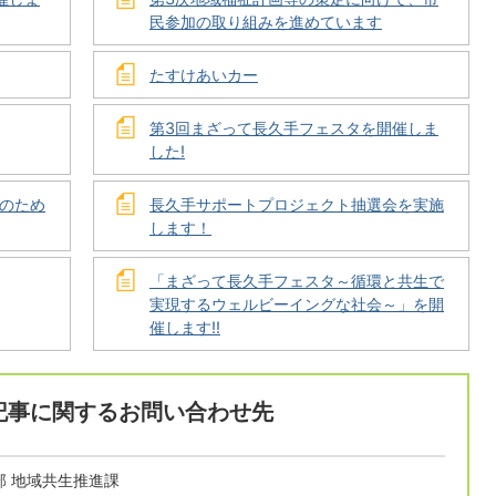
民参加の取り組みを進めています
たすけあいカー
第3回まざって長久手フェスタを開催しま
した!
のため
長久手サポートプロジェクト抽選会を実施
します！
「まざって長久手フェスタ～循環と共生で
実現するウェルビーイングな社会～」を開
催します!!
記事に関するお問い合わせ先
部 地域共生推進課