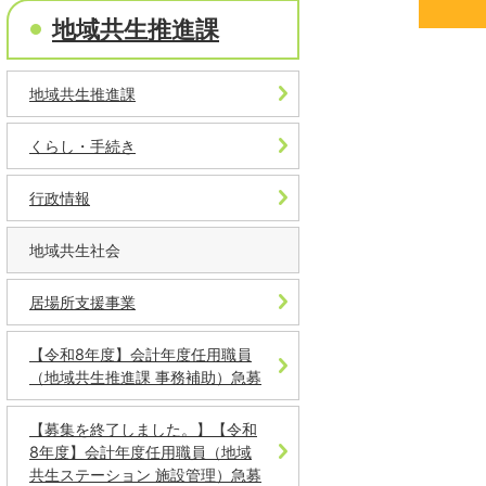
地域共生推進課
地域共生推進課
くらし・手続き
行政情報
地域共生社会
居場所支援事業
【令和8年度】会計年度任用職員
（地域共生推進課 事務補助）急募
【募集を終了しました。】【令和
8年度】会計年度任用職員（地域
共生ステーション 施設管理）急募