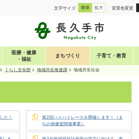
文字サイズ
背景色変更
医療・健康
まちづくり
子育て・教育
・福祉
くらし文化部
地域共生推進課
地域共生社会
した！
第2回ハイハイレースを開催します！（ま
ちの保健室関連事業）
催しま
第3次地域福祉計画等の策定に向けて、市