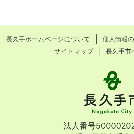
長久手ホームページについて
個人情報
サイトマップ
長久手市
長
久
手
市
Nagakute
法人番号50000202
City