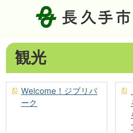
観光
Welcome！ジブリパ
ーク