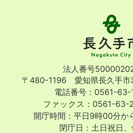
長
久
手
市
Nagakute
法人番号50000202
City
〒480-1196 愛知県長久手
電話番号：0561-63-1
ファックス：0561-63-
開庁時間：平日9時00分から
閉庁日：土日祝日、