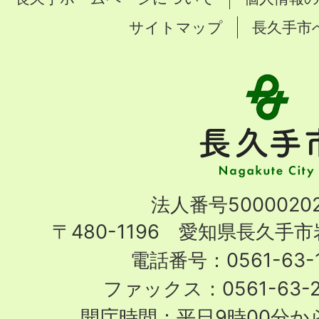
サイトマップ
長久手市
長
久
手
市
Nagakute
法人番号50000202
City
〒480-1196 愛知県長久手
電話番号：0561-63-1
ファックス：0561-63-
開庁時間：平日9時00分から