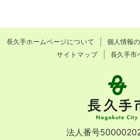
長久手ホームページについて
個人情報
サイトマップ
長久手市
長
久
手
市
Nagakute
法人番号50000202
City