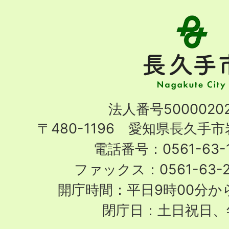
長
久
手
市
Nagakute
法人番号50000202
City
〒480-1196 愛知県長久手
電話番号：0561-63-1
ファックス：0561-63-
開庁時間：平日9時00分から
閉庁日：土日祝日、