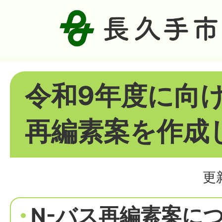
令和9年度に向け
再編素案を作成
更
N-バス再編素案に