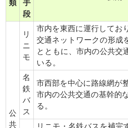
類
手
段
市内を東西に運行してお
リ
交通ネットワークの形成
ニ
とともに、市内の公共交
モ
いる。
名
市西部を中心に路線網が
鉄
市内の公共交通の基幹的
バ
る。
ス
公
共
リニモ・名鉄バスを補完