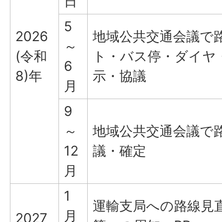
日
5
2026
地域公共交通会議で
～
(令和
ト・バス停・ダイヤ・
6
8)年
示・協議
月
9
～
地域公共交通会議で
12
議・確定
月
1
運輸支局への路線見
月
2027