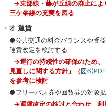
→東部線・藤が丘線の廃止によ
三ケ峯線の充実を図る
オ 運賃
●公共交通の料金バランスや受
運賃改定を検討する
→運行の持続性の確保のため、
見直しに関する方針」（
図6(PD
を参考に検討
●フリーパス券や回数券の対象
→運賃改定の検討と合わせ、利