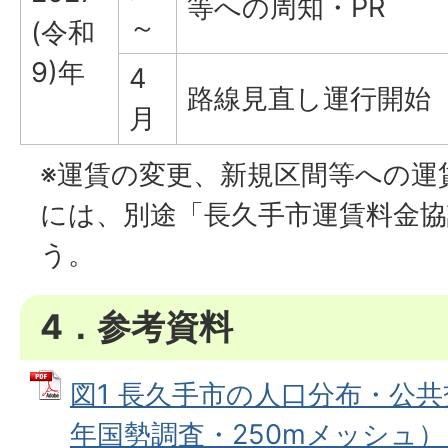
等への周知・PR
～
(令和
9)年
4
路線見直し運行開始
月
※運賃の変更、新規区間等への運
には、別途「長久手市運賃料金協
う。
4．参考資料
図1 長久手市の人口分布・公
年国勢調査・250mメッシュ） 