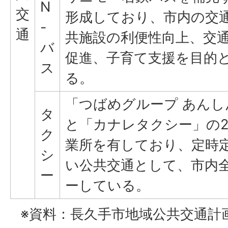
N
交
形成しており、市内の交
-
通
共施設の利便性向上、交
バ
促進、子育て支援を目的
ス
る。
「つばめグループ あん
タ
と「カナレタクシー」の
ク
業所を有しており、定時
シ
い公共交通として、市内
ー
ーしている。
※資料：長久手市地域公共交通計