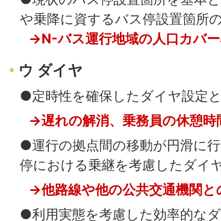
や乗降に資するバス停設置箇所
→N-バス運行地域の人口カバー
ウ ダイヤ
●定時性を確保したダイヤ設定
→遅れの解消、乗務員の休憩時
●運行の拠点間の移動が円滑に
停における乗継を考慮したダイ
→他路線や他の公共交通機関と
●利用実態を考慮した効率的な