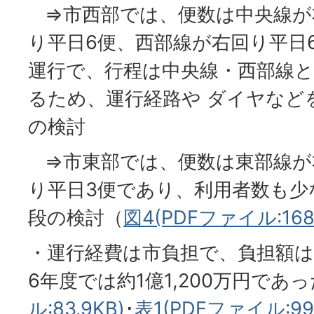
⇒市西部では、便数は中央線が
り平日6便、西部線が右回り平日
運行で、行程は中央線・西部線と
るため、運行経路や ダイヤなど
の検討
⇒市東部では、便数は東部線が
り平日3便であり、利用者数も少
段の検討（
図4(PDFファイル:168.
・運行経費は市負担で、負担額は
6年度では約1億1,200万円であっ
ル:83.9KB)
･
表1(PDFファイル:99.