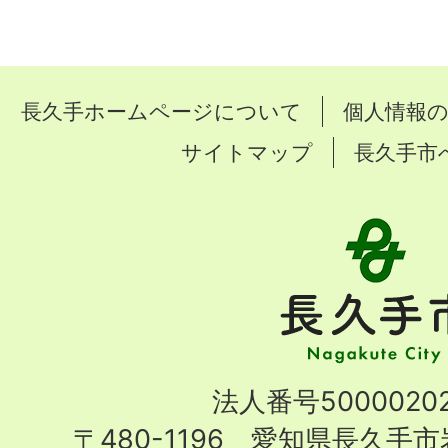
長久手ホームページについて
個人情報
サイトマップ
長久手市
長
久
手
市
Nagakute
法人番号50000202
City
〒480-1196 愛知県長久手