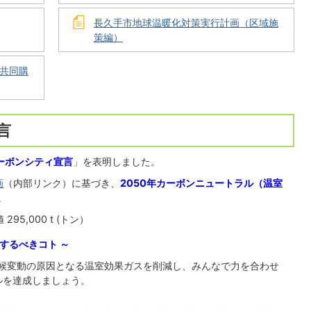
長久手市地球温暖化対策実行計画（区域施
策編）
共同購
言
ーボンシティ宣言
」を表明しました。
画
（内部リンク）に基づき、
2050年カーボンニュートラル（温室
。
295,000 t (トン）
するべきコト ～
候変動の原因となる温室効果ガスを削減し、みんなで力を合わせ
ルを達成しましょう。