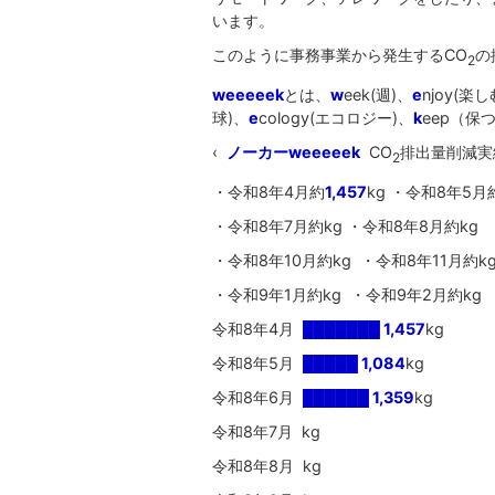
います。
このように事務事業から発生するCO
の
2
weeeeek
とは、
w
eek(週)、
e
njoy(楽し
球)、
e
cology(エコロジー)、
k
eep（保
‹
ノーカーweeeeek
CO
排出量削減実
2
・令和8年4月約
1,457
kg ・令和8年5月
・令和8年7月約kg ・令和8年8月約kg 
・令和8年10月約kg ・令和8年11月約k
・令和9年1月約kg ・令和9年2月約kg
令和8年4月
███████ 1,457
kg
令和8年5月
█████ 1,084
kg
令和8年6月
██████ 1,359
kg
令和8年7月 kg
令和8年8月 kg