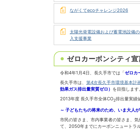
ながくてecoチャレンジ2026
太陽光発電設備および蓄電池設備の
入支援事業
ゼロカーボンシティ宣
令和4年1月4日、長久手市では「
ゼロカ
長久手市は、
第4次長久手市環境基本計
効果ガス排出量実質ゼロ）
を目指します
2013年度 長久手市全体CO
排出量実績値 
2
～ 子どもたちの将来のため、いま大人が
市民の皆さま、市内事業者の皆さま、気
て、2050年までにカーボンニュートラ