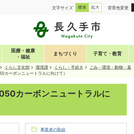
文字サイズ
背景色変更
医療・健康
まちづくり
子育て・教育
・福祉
くらし文化部
環境課
くらし・手続き
ごみ・環境・動物・墓
050カーボンニュートラルに向けて）
050カーボンニュートラルに
事業者の取組