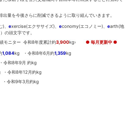
排出量を今後さらに削減できるように取り組んでいきます。
む)、
e
xercise(エクササイズ)、
e
conomy(エコノミー)、
e
arth(地
つ）の頭文字です。
績モニター 令和8年度累計約
3,900
kg›
●
毎月更新中 ●
約
1,084
kg ・令和8年6月約
1,359
kg
・令和8年9月 約kg
g ・令和8年12月約kg
 ・令和9年3月約kg