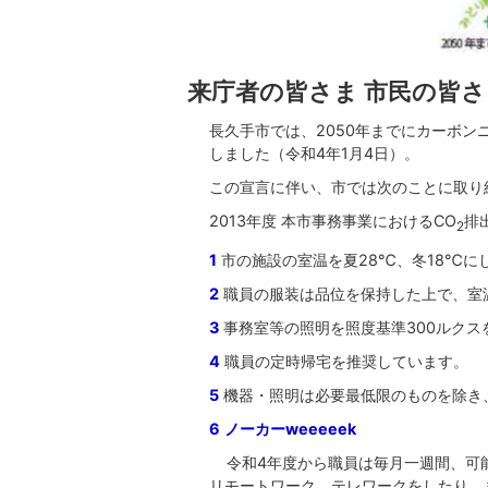
来庁者の皆さま 市民の皆さ
長久手市では、2050年までにカーボン
しました（令和4年1月4日）。
この宣言に伴い、市では次のことに取り
2013年度 本市事務事業におけるCO
排出
2
1
市の施設の室温を夏28℃、冬18℃に
2
職員の服装は品位を保持した上で、室
3
事務室等の照明を照度基準300ルクス
4
職員の定時帰宅を推奨しています。
5
機器・照明は必要最低限のものを除き
6
ノーカーweeeeek
令和4年度から職員は毎月一週間、可
リモートワーク、テレワークをしたり、