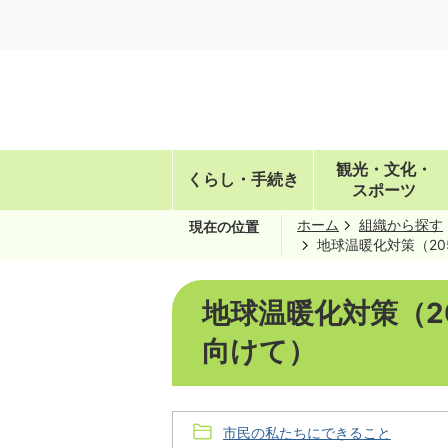
観光・文化・
くらし・手続き
スポーツ
ホーム
組織から探す
現在の位置
地球温暖化対策（2
地球温暖化対策（2
向けて）
市民の私たちにできること