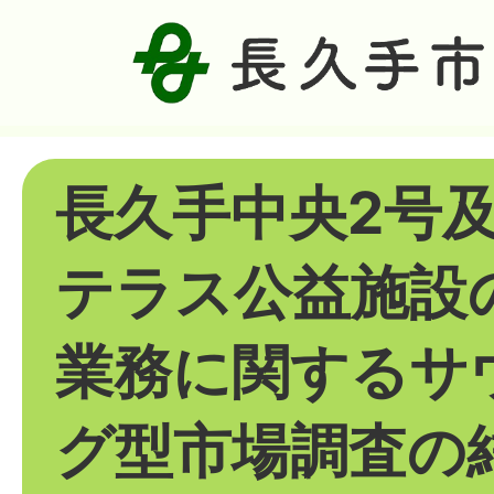
長久手中央2号
テラス公益施設
業務に関するサ
グ型市場調査の