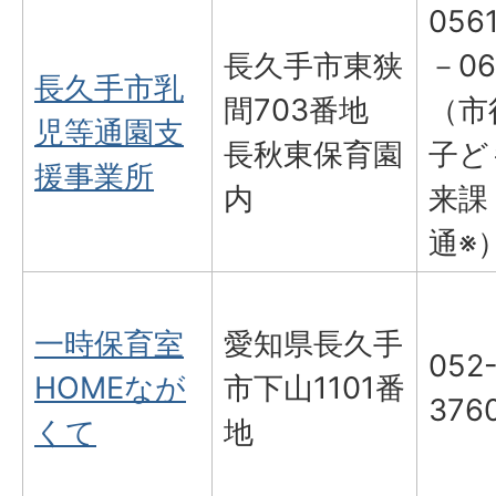
056
長久手市東狭
－06
長久手市乳
間703番地
（市
児等通園支
長秋東保育園
子ど
援事業所
内
来課
通※
一時保育室
愛知県長久手
052
HOMEなが
市下山1101番
376
くて
地