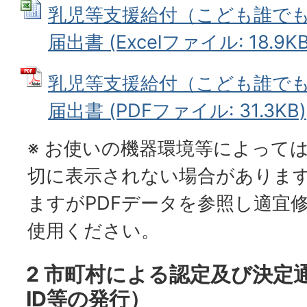
乳児等支援給付（こども誰で
届出書 (Excelファイル: 18.9KB
乳児等支援給付（こども誰で
届出書 (PDFファイル: 31.3KB)
※ お使いの機器環境等によって
切に表示されない場合がありま
ますがPDFデータを参照し適宜
使用ください。
2 市町村による認定及び決定
ID等の発行）