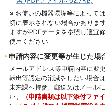
書 (PDFファイル: 62.7KB)
※ お使いの機器環境等によって
切に表示されない場合がありま
ますがPDFデータを参照し適宜
使用ください。
申請内容に変更等が生じた場
メールアドレス等申請内容に変
転出等認定の消滅をしたい場合
未来課へ持参、郵送又はメール
い。
（申請書類は以下添付ファ