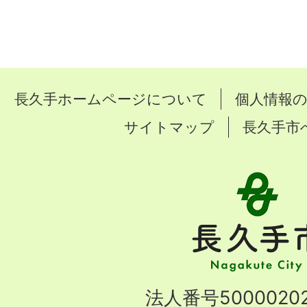
長久手ホームページについて
個人情報
サイトマップ
長久手市
長
久
手
市
Nagakute
法人番号50000202
City