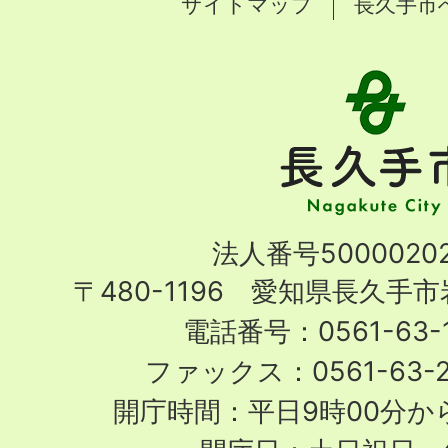
サイトマップ
長久手市
長
久
手
市
Nagakute
法人番号50000202
City
〒480-1196 愛知県長久手
電話番号：0561-63-1
ファックス：0561-63-
開庁時間：平日9時00分から