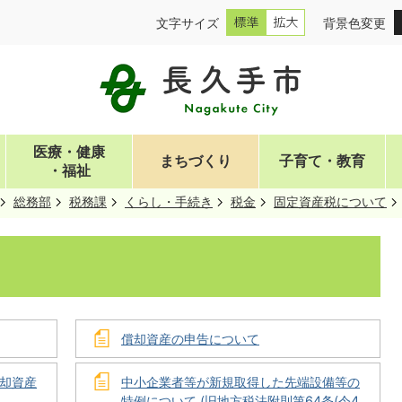
文字サイズ
背景色変更
医療・健康
まちづくり
子育て・教育
・福祉
総務部
税務課
くらし・手続き
税金
固定資産税について
償却資産の申告について
却資産
中小企業者等が新規取得した先端設備等の
特例について (旧地方税法附則第64条(令4