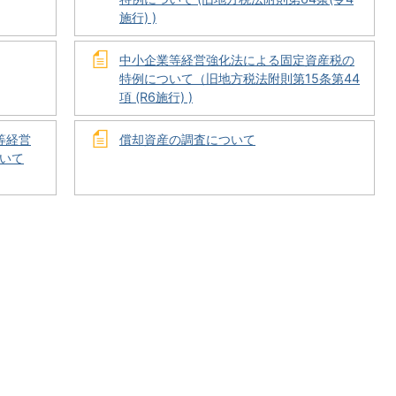
施行) )
中小企業等経営強化法による固定資産税の
特例について（旧地方税法附則第15条第44
項 (R6施行) )
等経営
償却資産の調査について
いて