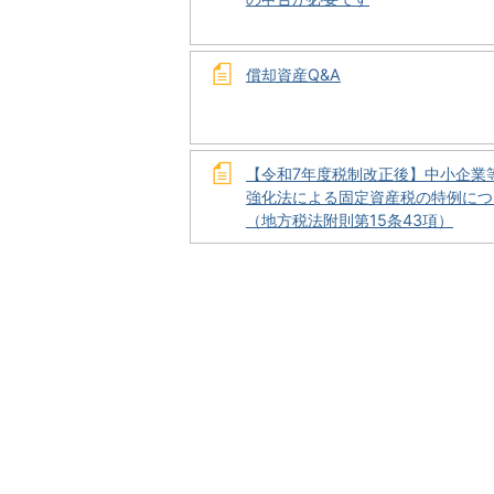
償却資産Q&A
【令和7年度税制改正後】中小企業
強化法による固定資産税の特例につ
（地方税法附則第15条43項）