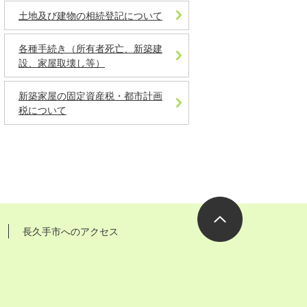
土地及び建物の相続登記について
各種手続き（所有者死亡、新築建
設、家屋取壊し等）
新築家屋の固定資産税・都市計画
税について
長久手市へのアクセス
ページの先