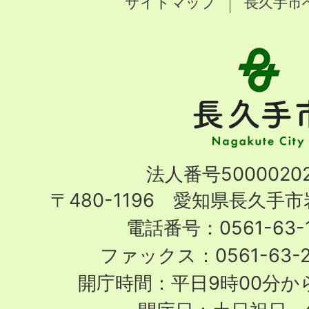
サイトマップ
長久手市
長
久
手
市
Nagakute
法人番号50000202
City
〒480-1196 愛知県長久手
電話番号：0561-63-1
ファックス：0561-63-
開庁時間：平日9時00分から