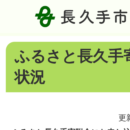
ふるさと長久手
状況
更