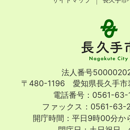
サイトマップ
長久手市
長
久
手
市
Nagakute
法人番号50000202
City
〒480-1196 愛知県長久手
電話番号：0561-63-1
ファックス：0561-63-
開庁時間：平日9時00分から
閉庁日：土日祝日、