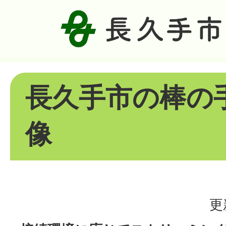
長久手市の棒の
像
更