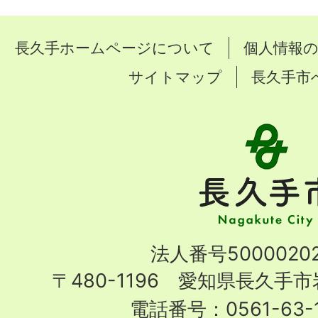
長久手ホームページについて
個人情報
サイトマップ
長久手市
長
久
手
市
Nagakute
法人番号50000202
City
〒480-1196 愛知県長久手
電話番号：0561-63-1