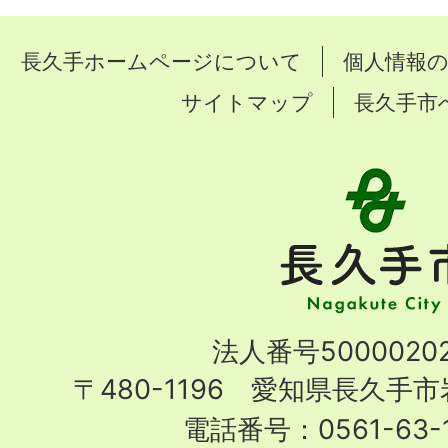
長久手ホームページについて
個人情報
サイトマップ
長久手市
長
久
手
市
Nagakute
法人番号50000202
City
〒480-1196 愛知県長久手
電話番号：0561-63-1