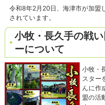
令和8年2月20日、海津市が加盟
されています。
小牧・長久手の戦い
ーについて
小牧・
スター
んに作
盟の活