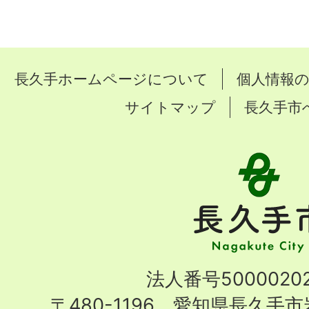
長久手ホームページについて
個人情報
サイトマップ
長久手市
長
久
手
市
Nagakute
法人番号50000202
City
〒480-1196 愛知県長久手