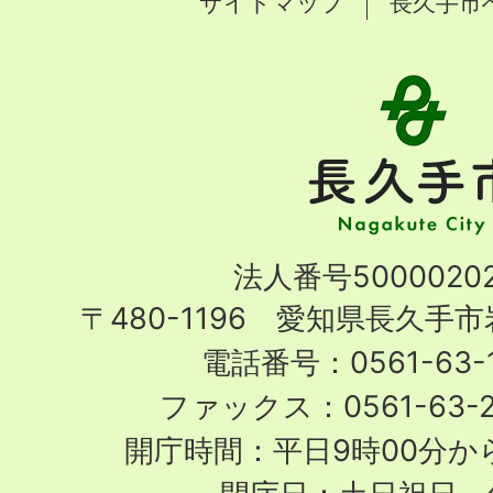
サイトマップ
長久手市
長
久
手
市
Nagakute
法人番号50000202
City
〒480-1196 愛知県長久手
電話番号：0561-63-1
ファックス：0561-63-
開庁時間：平日9時00分から