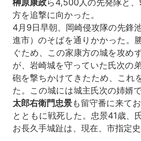
榊原康政
ら4,500人の先発隊と、
方を追撃に向かった。
4月9日早朝、岡崎侵攻隊の先鋒
進市）のそばを通りかかった。
ぐため、この家康方の城を攻め
が、岩崎城を守っていた氏次の
砲を撃ちかけてきたため、これ
た。この城には城主氏次の姉婿
太郎右衛門忠景
も留守番に来てお
とともに戦死した。忠景41歳、
お長久手城趾は、現在、市指定