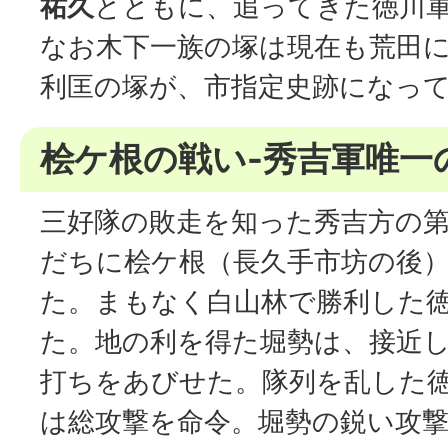
祐久
とともに、追ってきた徳川
なお木下一族の塚は現在も荒田
利匡の塚が、市指定史跡になっ
桧ケ根の戦い-秀吉軍唯一
三好隊の敗走を知った秀吉方の第
だちに桧ケ根（長久手市坊の後
た。まもなく白山林で勝利した
た。地の利を得た堀勢は、接近
打ちをあびせた。隊列を乱した
は総攻撃を命令。堀勢の鋭い攻