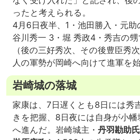
なく受け入れた」と記され、後
ったと考えられる。
4月6日夜半、1・池田勝入・元助
谷川秀一 3・堀 秀政4・秀吉の
（後の三好秀次、その後豊臣秀次）
人の軍勢が岡崎へ向けて進軍を
岩崎城の落城
家康は、7日遅くとも8日には秀
きを把握、8日夜には自身が小幡
へ進んだ。岩崎城主・
丹羽勘助氏