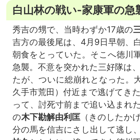
白山林の戦い-家康軍の急
秀吉の甥で、当時わずか17歳の
吉方の最後尾は、4月9日早朝、
朝食をとっていた。そこへ徳川
急襲。不意を突かれた三好隊は
たが、ついに総崩れとなった。
久手市荒田）付近まで逃げてき
って、討死寸前まで追い込まれ
の
木下勘解由利匡
（きのしたか
分の馬を信吉にさし出して逃し