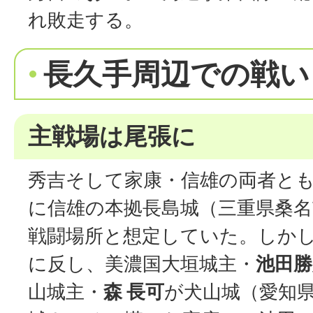
れ敗走する。
長久手周辺での戦い
主戦場は尾張に
秀吉そして家康・信雄の両者と
に信雄の本拠長島城（三重県桑
戦闘場所と想定していた。しか
に反し、美濃国大垣城主・
池田勝
山城主・
森 長可
が犬山城（愛知