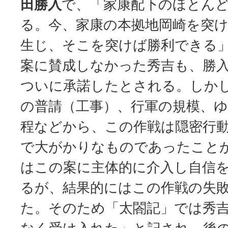
田勝入
で、「家康配下のほとん
る。今、家康の本拠地岡崎を突
生じ、そこを突けば勝利できる
案に賛成しなかった秀吉も、勝
ついに承諾したとされる。しか
の普請（工事）、行軍の規模、
程などから、この作戦は隠密行
で大がかりなものであったこと
はこの案に主体的に介入し自信
るが、結果的にはこの作戦の失
た。そのため「太閤記」では秀