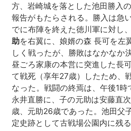
方、岩崎城を落とした池田勝入
報告がもたらされる。勝入は急
でに布陣を終えた徳川軍に対し
助
を右翼に、娘婿の森 長可を左
しく戦ったが、勝敗はなかなか
昼ごろ家康の本営に突進した長
て戦死（享年27歳）したため、
なった。戦闘の終焉は、午後1時
永井直勝に、子の元助は安藤直次
歳、元助26歳であった。池田父
定史跡として古戦場公園内に残