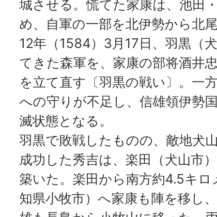
城させる。慌てた家康は、池田
め、自軍の一部を北伊勢から北
12年（1584）3月17日、羽黒
てきた森軍を、家康の部将酒井
を立て直す〔羽黒の戦い〕。一
への守りが不足し、信雄領伊勢
滅状態となる。
羽黒で敗戦したものの、敵地犬
成功した秀吉は、楽田（犬山市
築いた。楽田から南方約4.5キ
知県小牧市）へ家康も陣を移し