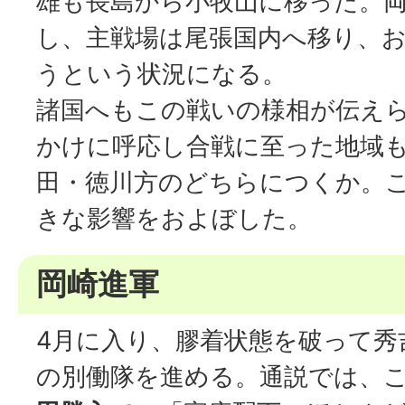
雄も長島から小牧山に移った。
し、主戦場は尾張国内へ移り、
うという状況になる。
諸国へもこの戦いの様相が伝え
かけに呼応し合戦に至った地域
田・徳川方のどちらにつくか。
きな影響をおよぼした。
岡崎進軍
4月に入り、膠着状態を破って秀
の別働隊を進める。通説では、