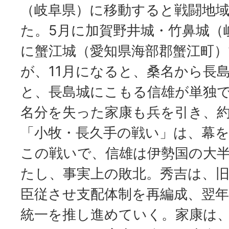
（岐阜県）に移動すると戦闘地
た。5月に加賀野井城・竹鼻城（
に蟹江城（愛知県海部郡蟹江町
が、11月になると、桑名から長
と、長島城にこもる信雄が単独
名分を失った家康も兵を引き、約
「小牧・長久手の戦い」は、幕
この戦いで、信雄は伊勢国の大
たし、事実上の敗北。秀吉は、
臣従させ支配体制を再編成、翌
統一を推し進めていく。家康は