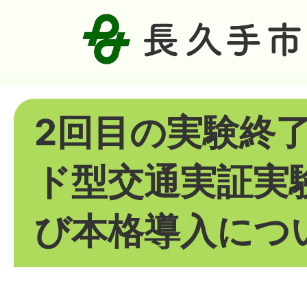
2回目の実験終
ド型交通実証実
び本格導入につ