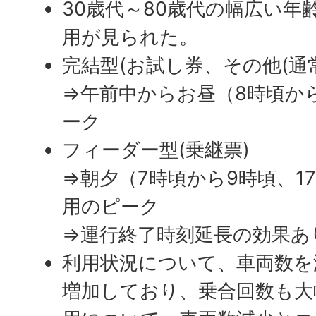
30歳代～80歳代の幅広い年
用が見られた。
完結型(お試し券、その他(通常
⇒午前中からお昼（8時頃か
ーク
フィーダー型(乗継票)
⇒朝夕（7時頃から9時頃、1
用のピーク
⇒運行終了時刻延長の効果あ
利用状況について、車両数を
増加しており、乗合回数も大