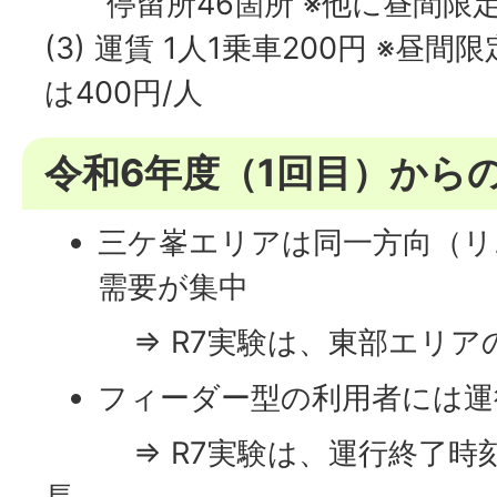
停留所46箇所 ※他に昼間限定
(3) 運賃 1人1乗車200円 ※
は400円/人
令和6年度（1回目）から
三ケ峯エリアは同一方向（リ
需要が集中
⇒ R7実験は、東部エリア
フィーダー型の利用者には運
⇒ R7実験は、運行終了時刻を18