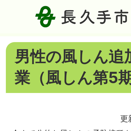
男性の風しん追
業（風しん第5
更