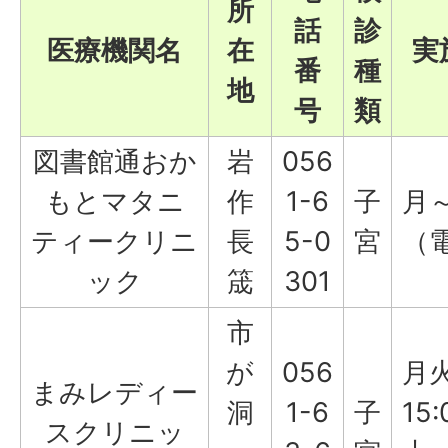
所
話
診
医療機関名
在
実
番
種
地
号
類
図書館通おか
岩
056
もとマタニ
作
1-6
子
月～
ティークリニ
長
5-0
宮
（
ック
筬
301
市
が
056
月火
まみレディー
洞
1-6
子
15
スクリニッ