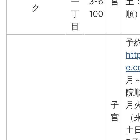
一
3-6
宮
土：
ク
丁
100
順
目
予
htt
e.c
月～
院順
子
月火
宮
（
土日