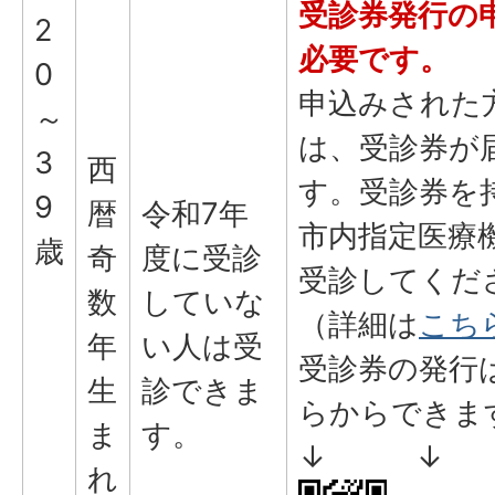
受診券発行の
2
必要です。
0
申込みされた
～
は、受診券が
3
西
す。受診券を
9
暦
令和7年
市内指定医療
歳
奇
度に受診
受診してくだ
数
していな
（詳細は
こち
年
い人は受
受診券の発行
生
診できま
らからできま
ま
す。
↓ ↓
れ