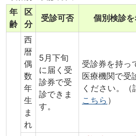
年
区
受診可否
個別検診を
齢
分
西
暦
5月下旬
偶
受診券を持っ
に届く受
数
医療機関で受
診券で受
年
ください。（
診できま
生
こちら
）
す。
ま
れ