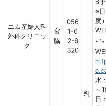
B
※
度
056
エム産婦人科
W
宮
1-6
外科クリニッ
い
脇
2-6
ク
320
W
htt
e.c
水：
～1
乳
日：