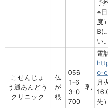
予
※
度
B
い
電
htt
056
o-c
こせんじょ
仏
1-6
月火
う通あんどう
が
乳
3-0
16
クリニック
根
700
先