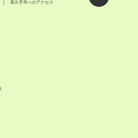
長久手市へのアクセス
ページの先
頭へ
始