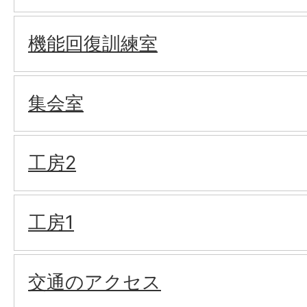
機能回復訓練室
集会室
工房2
工房1
交通のアクセス