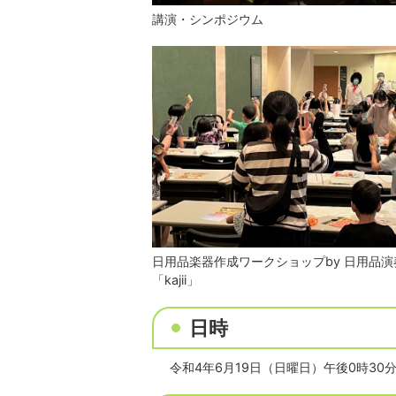
講演・シンポジウム
日用品楽器作成ワークショップby 日用品
「kajii」
日時
令和4年6月19日（日曜日）午後0時30