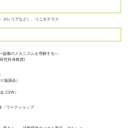
・ガレリアなど）、リニモテラス
~協働のメカニズムを理解する~」
学研究科准教授)
」
くり協議会）
会 CSW）
演奏・ワークショップ
し屋さん」、活動団体のパネル展示、マルシェ