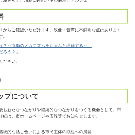
料
RLからご確認いただけます。映像・音声に不鮮明な点はあります
す。
う？～協働のメカニズムをちゃんと理解する～」
だろう？」
ください。
)
ップについて
後も新たなつながりや継続的なつながりをつくる機会として、市
詳細は、市ホームページや広報等でお知らせします。
継続的な話し合いによる市民主体の取組への展開