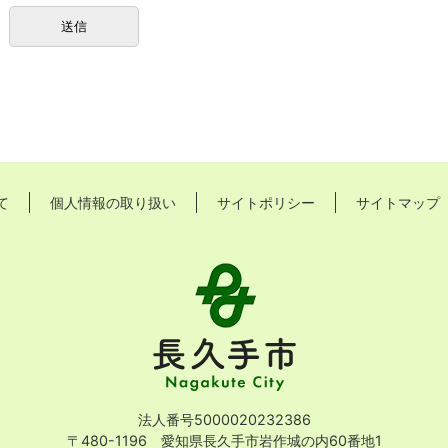
て
個人情報の取り扱い
サイトポリシー
サイトマップ
長
久
手
市
Nagakute
City
法人番号5000020232386
〒480-1196 愛知県長久手市岩作城の内60番地1