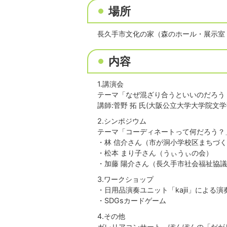
場所
長久手市文化の家（森のホール・展示室
内容
1.講演会
テーマ「なぜ混ざり合うといいのだろう 
講師:菅野 拓 氏(大阪公立大学大学院文
2.シンポジウム
テーマ「コーディネートって何だろう？
・林 信介さん（市が洞小学校区まちづ
・松本 まり子さん（うぃうぃの会）
・加藤 陽介さん（長久手市社会福祉協議
3.ワークショップ
・日用品演奏ユニット「kajii」による
・SDGsカードゲーム
4.その他
ガレリアコンサート、ぽんぽんの「だが