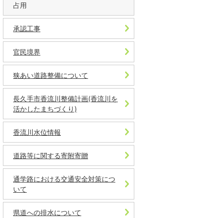
占用
承認工事
官民境界
狭あい道路整備について
長久手市香流川整備計画(香流川を
活かしたまちづくり)
香流川水位情報
道路等に関する寄附寄贈
通学路における交通安全対策につ
いて
県道への排水について