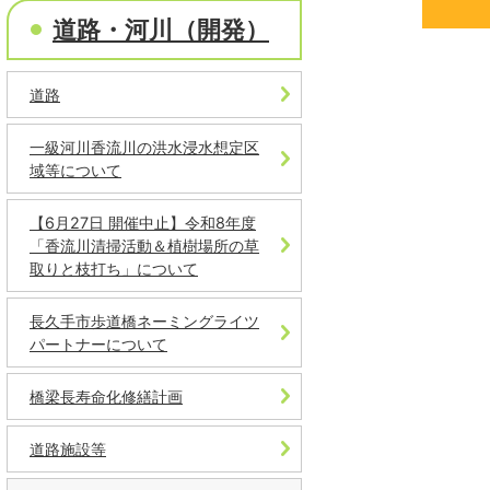
道路・河川（開発）
道路
一級河川香流川の洪水浸水想定区
域等について
【6月27日 開催中止】令和8年度
「香流川清掃活動＆植樹場所の草
取りと枝打ち」について
長久手市歩道橋ネーミングライツ
パートナーについて
橋梁長寿命化修繕計画
道路施設等